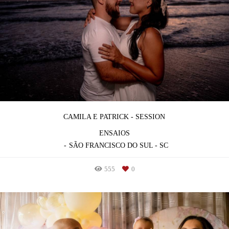
CAMILA E PATRICK - SESSION
ENSAIOS
SÃO FRANCISCO DO SUL - SC
555
0